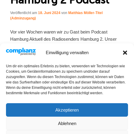
Veröffentlicht am
18. Juni 2024
von
Matthias Möller-Titel
(Adminzugang)
Vor vier Wochen waren wir zu Gast beim Podcast
Hamburg Aktuell des Radiosenders Hamburg 2. Unser
Koordinator Matthias hatte Zeit ausführlich über den
Einwilligung verwalten
jamliner® zu berichten.
Um dir ein optimales Erlebnis zu bieten, verwenden wir Technologien wie
Bei Interesse könnt ihr den Podcast hier anhören:
Cookies, um Geräteinformationen zu speichern und/oder darauf
zuzugreifen. Wenn du diesen Technologien zustimmst, können wir Daten
Podcast
wie das Surfverhalten oder eindeutige IDs auf dieser Website verarbeiten.
Wenn du deine Einwilligung nicht erteilst oder zurückziehst, können
bestimmte Merkmale und Funktionen beeinträchtigt werden.
Gepostet in
News
von
Matthias Möller-Titel (Adminzugang)
.
Akzeptieren
IMPRESSUM / DATENSCHUTZ
Ablehnen
Impressum
Datenschutzerklärung