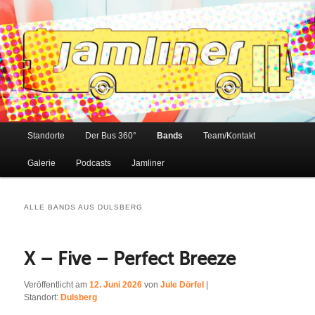
Hamburgs musikalische Buslinie
Jamliner
Hauptmenü
Standorte
Der Bus 360°
Bands
Team/Kontakt
Zum
Zum
Galerie
Podcasts
Jamliner
primären
sekundären
Inhalt
Inhalt
ALLE BANDS AUS
DULSBERG
springen
springen
X – Five – Perfect Breeze
Veröffentlicht am
12. Juni 2026
von
Jule Dörfel
|
Standort:
Dulsberg