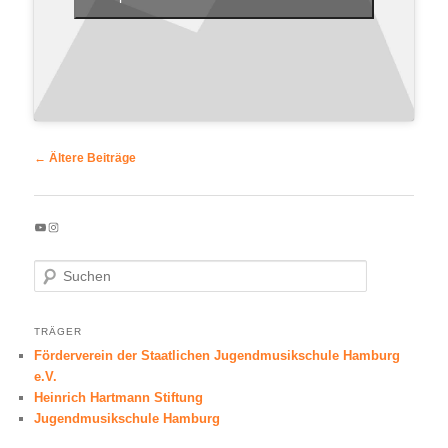
Beitragsnavigation
←
Ältere Beiträge
YouTube
Instagram
S
u
c
h
TRÄGER
e
Förderverein der Staatlichen Jugendmusikschule Hamburg
n
e.V.
Heinrich Hartmann Stiftung
Jugendmusikschule Hamburg