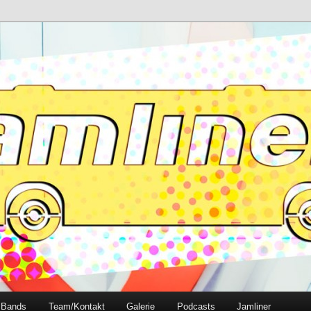
e
Bands
Team/Kontakt
Galerie
Podcasts
Jamliner