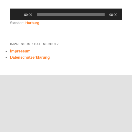
Audio-
00:00
00:00
Player
Standort:
Harburg
IMPRESSUM / DATENSCHUTZ
Impressum
Datenschutzerklärung