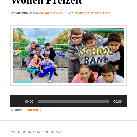
Veröffentlicht am
24. Januar 2020
von
Matthias Möller-Titel
Audio-
00:00
00:00
Player
Standort:
Harburg
IMPRESSUM / DATENSCHUTZ