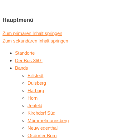
Hamburgs musikalische Buslinie
Jamliner
Hauptmenü
Zum primären Inhalt springen
Zum sekundären Inhalt springen
Standorte
Der Bus 360°
Bands
Billstedt
Dulsberg
Harburg
Horn
Jenfeld
Kirchdorf Süd
Mümmelmannsberg
Neuwiedenthal
Osdorfer Born