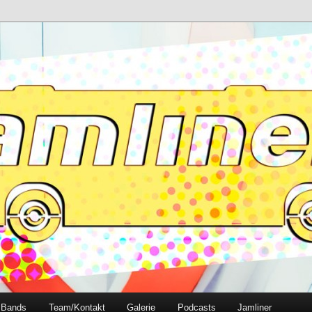
e
Bands
Team/Kontakt
Galerie
Podcasts
Jamliner