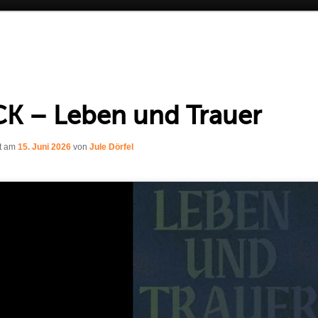
K – Leben und Trauer
ht am
15. Juni 2026
von
Jule Dörfel