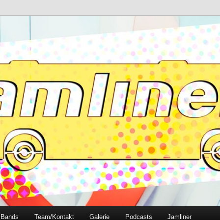
e
Bands
Team/Kontakt
Galerie
Podcasts
Jamliner