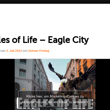
es of Life – Eagle City
ht am
3. Juli 2024
von
Gunnar Freitag
Klicke hier, um Marketing-Cookies zu
akzeptieren und diesen Inhalt zu aktivieren